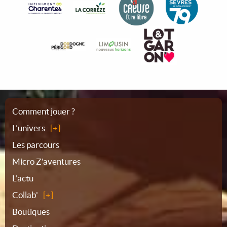
Plan
Comment jouer ?
L’univers
du
Les parcours
Micro Z'aventures
site
L'actu
Collab'
Boutiques