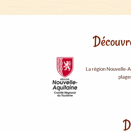
Découvre
La région Nouvelle-Aq
plages
D