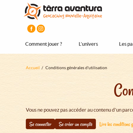
Aller
Aller
Aller
au
au
au
contenu
menu
pied
principal
principal
de
page
Comment jouer ?
L’univers
Les pa
Fil
Accueil
Conditions générales d'utilisation
d'Ariane
Con
Vous ne pouvez pas accéder au contenu d'un parco
Se connecter
Se créer un compte
Lire les conditions g