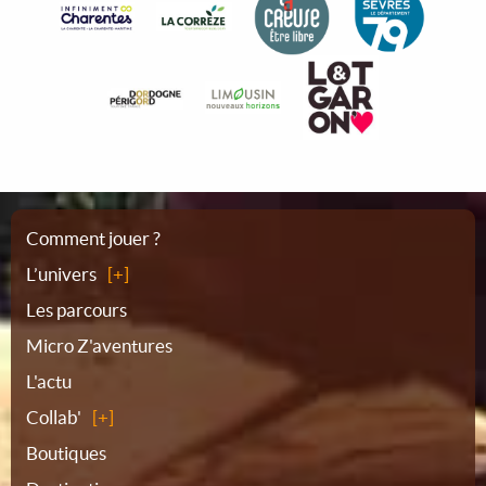
Plan
Comment jouer ?
L’univers
du
Les parcours
Micro Z'aventures
site
L'actu
Collab'
Boutiques