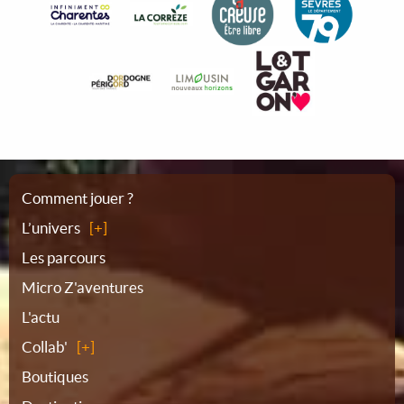
Plan
Comment jouer ?
L’univers
du
Les parcours
Micro Z'aventures
site
L'actu
Collab'
Boutiques