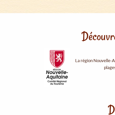
Découvre
La région Nouvelle-Aq
plages
D