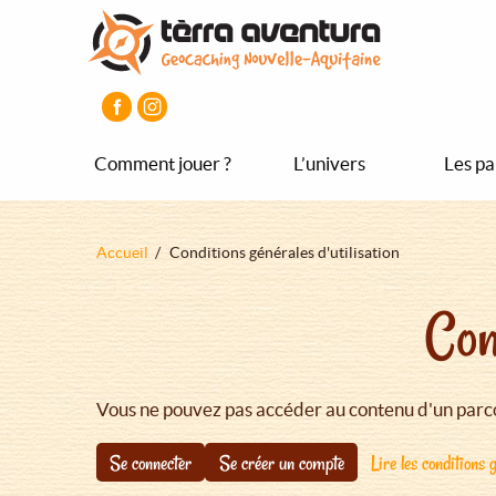
Aller
Aller
Aller
au
au
au
contenu
menu
pied
principal
principal
de
page
Comment jouer ?
L’univers
Les pa
Fil
Accueil
Conditions générales d'utilisation
d'Ariane
Con
Vous ne pouvez pas accéder au contenu d'un parco
Se connecter
Se créer un compte
Lire les conditions g