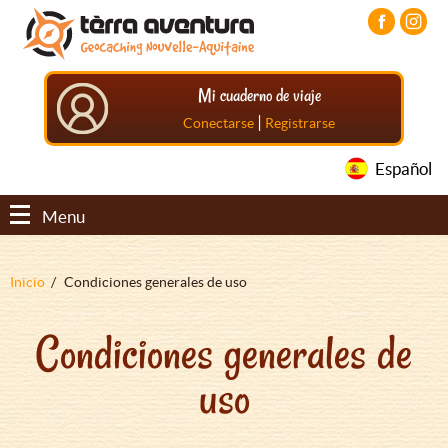
Pasar
Pasar
Pasar
al
al
al
contenido
menú
pie
principal
principal
de
Mi cuaderno de viaje
página
principal
|
Conectarse
Registrarse
Español
Menu
Sobrescribir
Inicio
Condiciones generales de uso
enlaces
Condiciones generales de
de
ayuda
uso
a
la
navegación