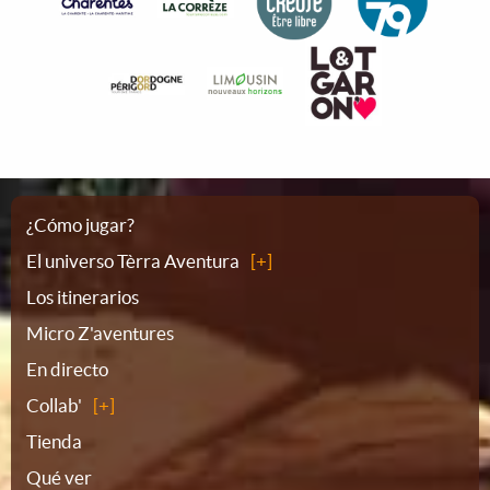
Plano
¿Cómo jugar?
El universo Tèrra Aventura
del
Los itinerarios
Micro Z'aventures
sitio
En directo
Collab'
Tienda
Qué ver