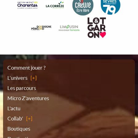
Plan
Comment jouer ?
L’univers
du
Les parcours
Micro Z'aventures
site
L'actu
Collab'
Boutiques