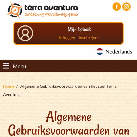
Overslaan
Aller
Aller
en
au
au
naar
menu
pied
de
principal
de
Mijn logboek
inhoud
page
gaan
|
Inloggen
Inschrijven
Nederlands
Menu
Kruimelpad
Home
Algemene Gebruiksvoorwaarden van het spel Tèrra
Aventura
Algemene
Gebruiksvoorwaarden van