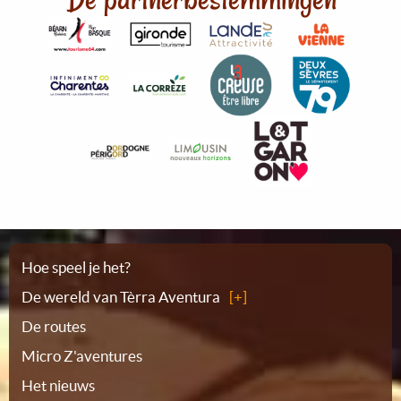
Plattegrond
Hoe speel je het?
De wereld van Tèrra Aventura
De routes
Micro Z'aventures
Het nieuws