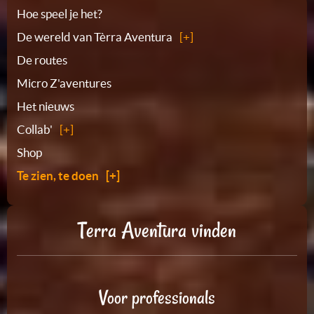
Plattegrond
Hoe speel je het?
De wereld van Tèrra Aventura
De routes
Micro Z'aventures
Het nieuws
Collab'
Shop
Te zien, te doen
Terra Aventura vinden
Voor professionals