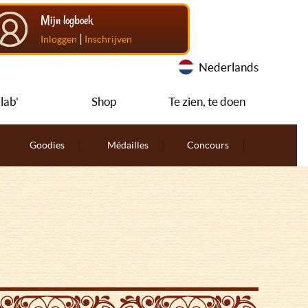
Mijn logboek
|
Inloggen
Inschrijven
Nederlands
lab'
Shop
Te zien, te doen
Goodies
Médailles
Concours