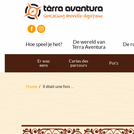
Overslaan
Aller
Aller
en
au
au
naar
menu
pied
de
principal
de
inhoud
page
gaan
De wereld van
Hoe speel je het?
De r
Tèrra Aventura
Navigation
Er was
Cartes des
Poï'z
eens
parcours
principale
Kruimelpad
Home
Il était une fois ...