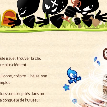
e issue : trouver la clé,
nt plus clément.
llonne, crépite ... hélas, son
mploi.
uriers sont projetés dans un
la conquête de l’Ouest !