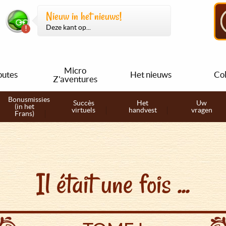
Nieuw in het nieuws!
Deze kant op...
Micro
outes
Het nieuws
Col
Z'aventures
Bonusmissies
Succès
Het
Uw
(in het
virtuels
handvest
vragen
Frans)
Il était une fois ...