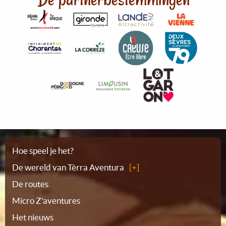
Plattegrond
Hoe speel je het?
De wereld van Tèrra Aventura
De routes
Micro Z'aventures
Het nieuws