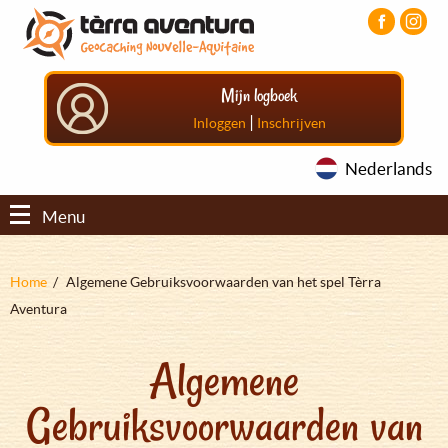
Overslaan
Aller
Aller
en
au
au
naar
menu
pied
de
principal
de
Mijn logboek
inhoud
page
gaan
|
Inloggen
Inschrijven
Nederlands
Menu
Kruimelpad
Home
Algemene Gebruiksvoorwaarden van het spel Tèrra
Aventura
Algemene
Gebruiksvoorwaarden van