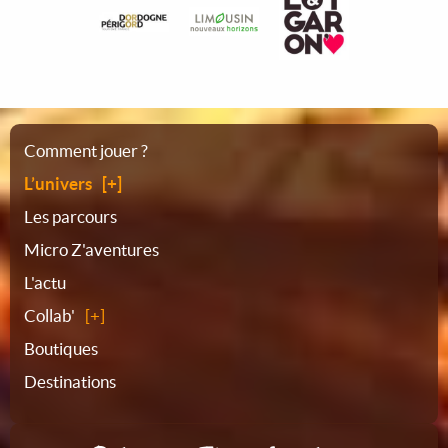
Plan
Comment jouer ?
L’univers
du
Les parcours
Micro Z'aventures
site
L'actu
Collab'
Boutiques
Destinations