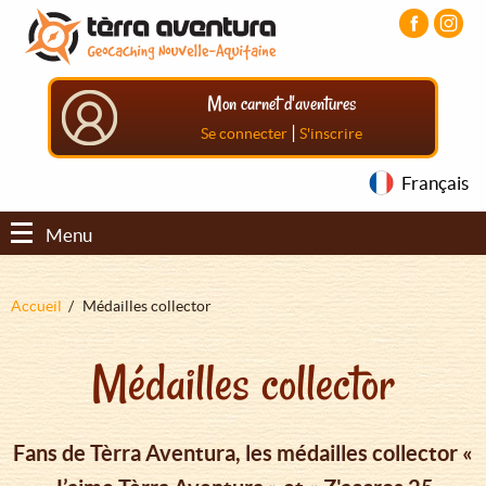
Aller
Aller
Aller
au
au
au
contenu
menu
pied
principal
principal
de
Mon carnet d'aventures
page
|
Se connecter
S'inscrire
Français
Menu
Fil
Accueil
Médailles collector
d'Ariane
Médailles collector
Fans de Tèrra Aventura, les médailles collector «