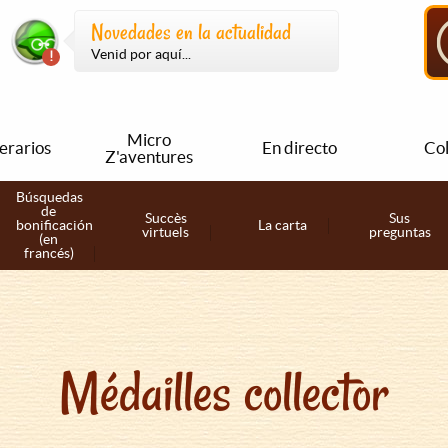
Novedades en la actualidad
Venid por aquí...
Micro
nerarios
En directo
Col
Z'aventures
Búsquedas
de
Succès
Sus
bonificación
La carta
virtuels
preguntas
(en
francés)
Médailles collector