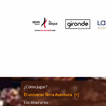
Plano
¿Cómo jugar?
El universo Tèrra Aventura
del
Los itinerarios