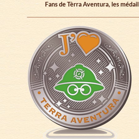
la
Fans de Tèrra Aventura, les médail
navegación