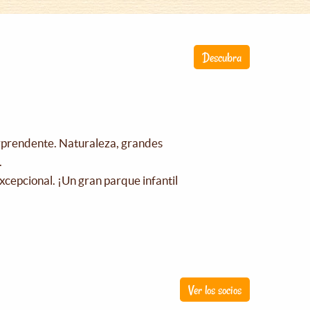
Descubra
orprendente. Naturaleza, grandes
.
xcepcional. ¡Un gran parque infantil
!
Ver los socios