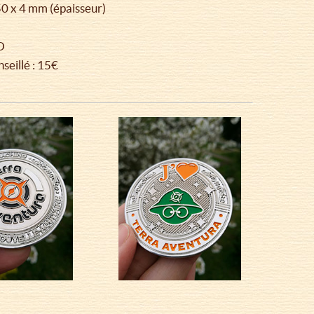
50 x 4 mm (épaisseur)
D
seillé : 15€