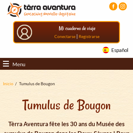
Pasar
Pasar
Pasar
al
al
al
contenido
menú
pie
principal
principal
de
Mi cuaderno de viaje
página
principal
|
Conectarse
Registrarse
Español
Menu
Sobrescribir
Inicio
Tumulus de Bougon
enlaces
Tumulus de Bougon
de
ayuda
a
Tèrra Aventura fête les 30 ans du Musée des
la
navegación