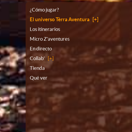
Plano
¿Cómo jugar?
El universo Tèrra Aventura
del
Los itinerarios
Micro Z'aventures
sitio
En directo
Collab'
Tienda
Qué ver