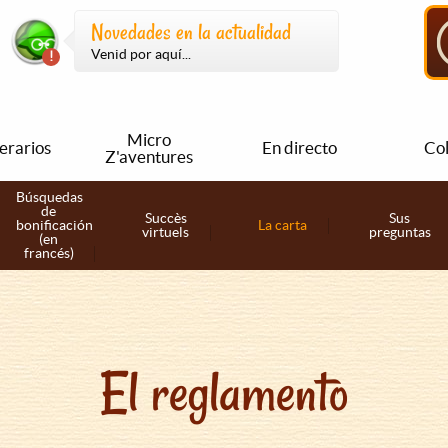
Novedades en la actualidad
Venid por aquí...
Micro
nerarios
En directo
Col
Z'aventures
Búsquedas
de
Succès
Sus
bonificación
La carta
virtuels
preguntas
(en
francés)
El reglamento