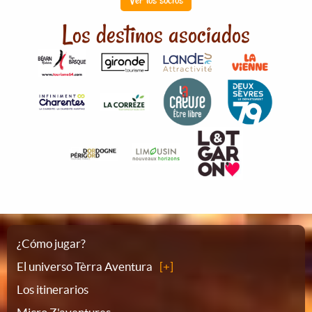
Los destinos asociados
Plano
¿Cómo jugar?
El universo Tèrra Aventura
del
Los itinerarios