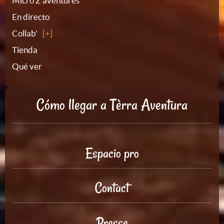
Micro Z'aventures
sitio
En directo
Collab'
Tienda
Qué ver
Cómo llegar a Tèrra Aventura
Espacio pro
Contact
Presse