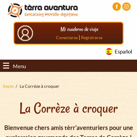
Pasar
Pasar
Pasar
al
al
al
contenido
menú
pie
principal
principal
de
Mi cuaderno de viaje
página
principal
|
Conectarse
Registrarse
Español
Menu
Sobrescribir
Inicio
La Corrèze à croquer
enlaces
La Corrèze à croquer
de
ayuda
a
Bienvenue chers amis tèrr’aventuriers pour une
la
navegación