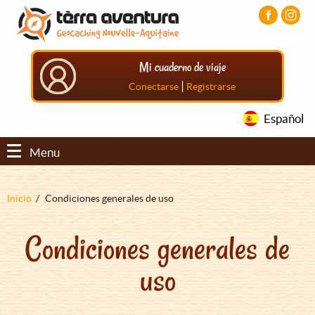
Pasar
Pasar
Pasar
al
al
al
contenido
menú
pie
principal
principal
de
Mi cuaderno de viaje
página
principal
|
Conectarse
Registrarse
Español
Menu
Sobrescribir
Inicio
Condiciones generales de uso
enlaces
Condiciones generales de
de
ayuda
uso
a
la
navegación