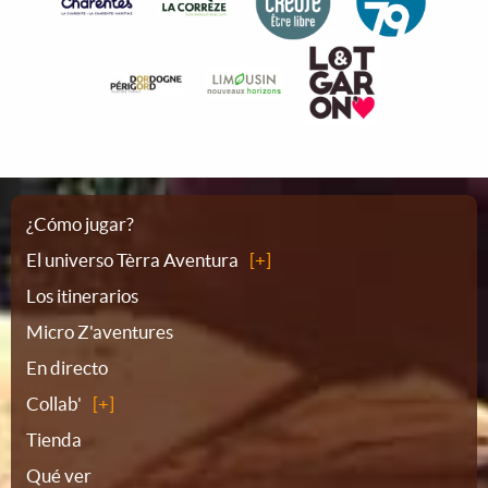
Plano
¿Cómo jugar?
El universo Tèrra Aventura
del
Los itinerarios
Micro Z'aventures
sitio
En directo
Collab'
Tienda
Qué ver