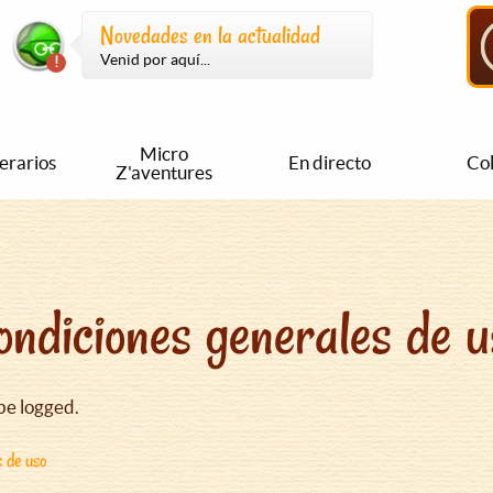
Novedades en la actualidad
Venid por aquí...
Micro
nerarios
En directo
Col
Z'aventures
ondiciones generales de u
be logged.
s de uso