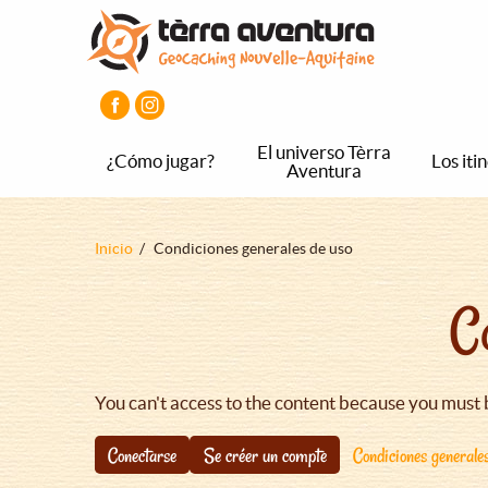
Pasar
Pasar
Pasar
al
al
al
contenido
menú
pie
principal
principal
de
página
principal
El universo Tèrra
¿Cómo jugar?
Los iti
Aventura
Sobrescribir
Inicio
Condiciones generales de uso
enlaces
C
de
ayuda
a
la
You can't access to the content because you must 
navegación
Conectarse
Se créer un compte
Condiciones generale