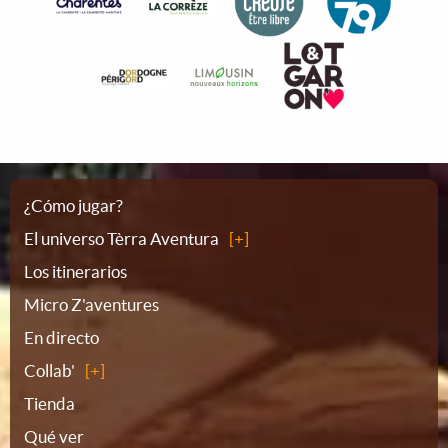
Plano
¿Cómo jugar?
El universo Tèrra Aventura
del
Los itinerarios
Micro Z'aventures
sitio
En directo
Collab'
Tienda
Qué ver