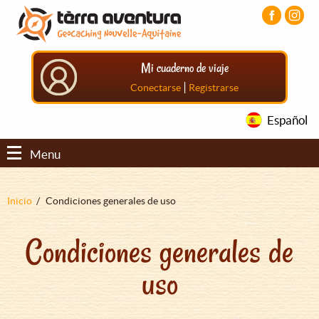
Pasar
Pasar
Pasar
al
al
al
contenido
menú
pie
principal
principal
de
Mi cuaderno de viaje
página
principal
|
Conectarse
Registrarse
Español
Menu
Sobrescribir
Inicio
Condiciones generales de uso
enlaces
Condiciones generales de
de
ayuda
uso
a
la
navegación