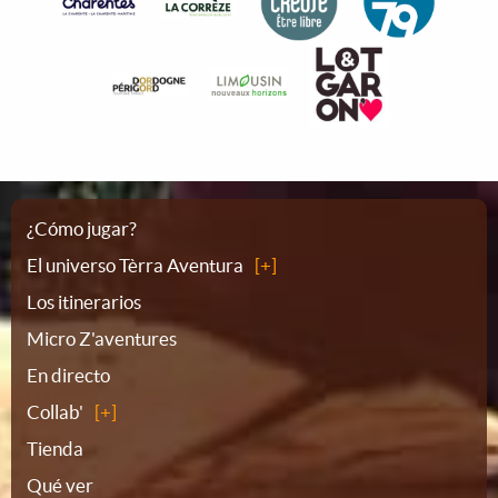
Plano
¿Cómo jugar?
El universo Tèrra Aventura
del
Los itinerarios
Micro Z'aventures
sitio
En directo
Collab'
Tienda
Qué ver