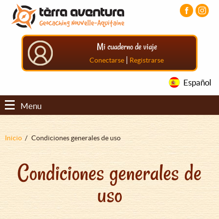
Pasar
Pasar
Pasar
al
al
al
contenido
menú
pie
principal
principal
de
Mi cuaderno de viaje
página
principal
|
Conectarse
Registrarse
Español
Menu
Sobrescribir
Inicio
Condiciones generales de uso
enlaces
Condiciones generales de
de
ayuda
uso
a
la
navegación