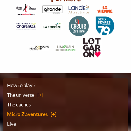
Sitemap
How to play ?
The universe
The caches
Micro Z'aventures
Live