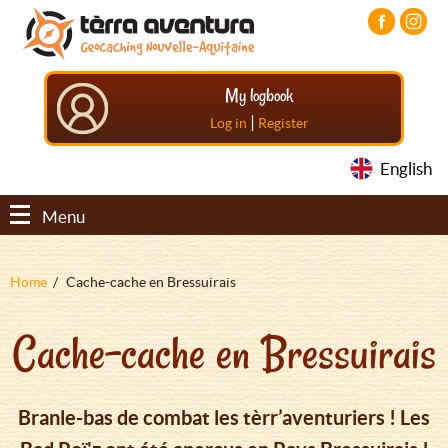
Aller
Aller
Aller
au
au
au
contenu
menu
pied
principal
principal
de
My logbook
page
|
Log in
Register
English
Menu
Fil
Home
Cache-cache en Bressuirais
d'Ariane
Cache-cache en Bressuirais
Branle-bas de combat les tèrr’aventuriers ! Les