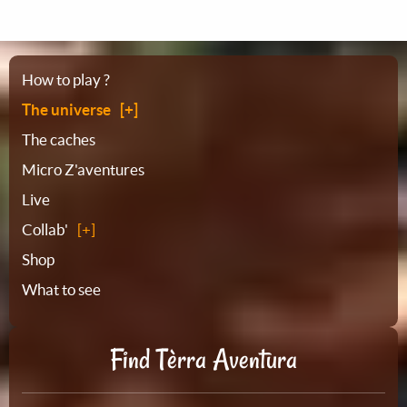
Sitemap
How to play ?
The universe
The caches
Micro Z'aventures
Live
Collab'
Shop
What to see
Find Tèrra Aventura