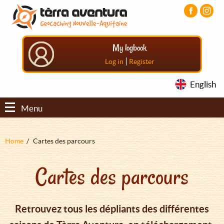
Aller
Aller
Aller
au
au
au
contenu
menu
pied
principal
principal
de
My logbook
page
|
Log in
Register
English
Menu
Fil
Home
Cartes des parcours
d'Ariane
Cartes des parcours
Retrouvez tous les dépliants des différentes