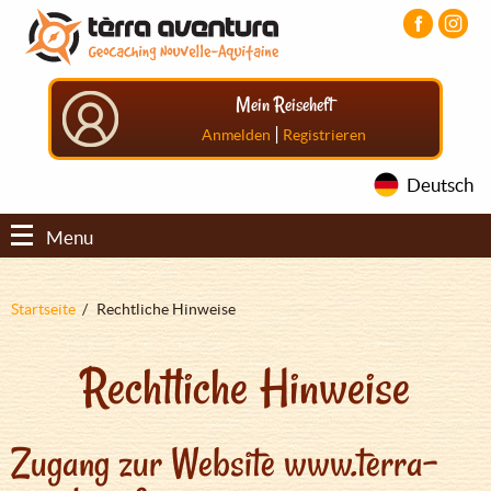
Direkt
Aller
Aller
zum
au
au
Inhalt
menu
pied
principal
de
Mein Reiseheft
page
|
Anmelden
Registrieren
Deutsch
Menu
Pfadnavigation
Startseite
Rechtliche Hinweise
Rechtliche Hinweise
Zugang zur Website www.terra-