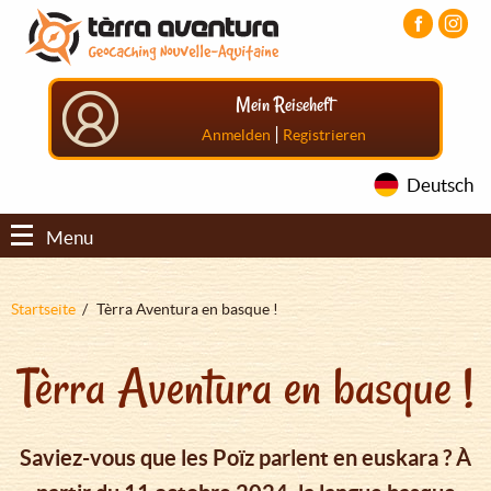
Direkt
Aller
Aller
zum
au
au
Inhalt
menu
pied
principal
de
Mein Reiseheft
page
|
Anmelden
Registrieren
Deutsch
Menu
Pfadnavigation
Startseite
Tèrra Aventura en basque !
Tèrra Aventura en basque !
Saviez-vous que les Poïz parlent en euskara ? À