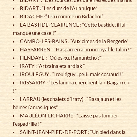
BIDART : “Les durs de l’Atlantique”
BIDACHE :“Têtu comme un Bidachot“
LA BASTIDE-CLAIRENCE : “Cette bastide, il lui
manque une case !”
CAMBO-LES-BAINS : “Aux cimes de la Bergerie”
HASPARREN : "Hasparren a un incroyable talon !"
HENDAYE : “Où es-tu, Ramuntcho ?”
IRATY : “Artzaina eta ardiak “
IROULEGUY : “Irouléguy : petit mais costaud !”
IRISSARRY : “Les lamina cherchent la « Baigarre »
!”
LARRAU (les chalets d’Iraty) : “Basajaun et les
hêtres fantastiques”
MAULÉON-LICHARRE : “Laisse pas tomber
l’espadrille !”
SAINT-JEAN-PIED-DE-PORT : “Un pied dans la