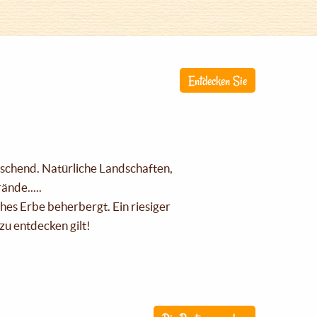
Entdecken Sie
raschend. Natürliche Landschaften,
nde.....
ches Erbe beherbergt. Ein riesiger
zu entdecken gilt!