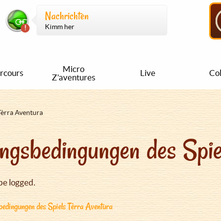
Nachrichten
Kimm her
Micro
rcours
Live
Col
Z'aventures
Tèrra Aventura
ngsbedingungen des Spie
be logged.
edingungen des Spiels Tèrra Aventura