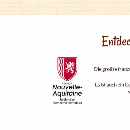
Entdec
Die größte franzö
Es ist auch ein 
S