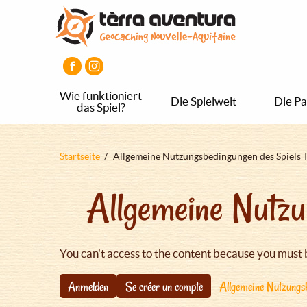
Direkt
Aller
Aller
zum
au
au
Inhalt
menu
pied
principal
de
page
Wie funktioniert
Die Spielwelt
Die Pa
das Spiel?
Pfadnavigation
Startseite
Allgemeine Nutzungsbedingungen des Spiels 
Allgemeine Nutzu
You can't access to the content because you must 
Anmelden
Se créer un compte
Allgemeine Nutzungsb