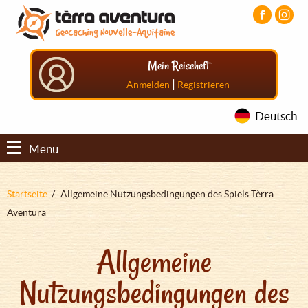
Direkt
Aller
Aller
zum
au
au
Inhalt
menu
pied
principal
de
Mein Reiseheft
page
|
Anmelden
Registrieren
Deutsch
Menu
Pfadnavigation
Startseite
Allgemeine Nutzungsbedingungen des Spiels Tèrra
Aventura
Allgemeine
Nutzungsbedingungen des