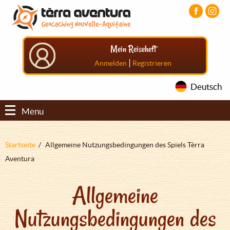
Direkt
Aller
Aller
zum
au
au
Inhalt
menu
pied
principal
de
Mein Reiseheft
page
|
Anmelden
Registrieren
Deutsch
Menu
Pfadnavigation
Startseite
Allgemeine Nutzungsbedingungen des Spiels Tèrra
Aventura
Allgemeine
Nutzungsbedingungen des