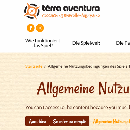
Direkt
Aller
Aller
zum
au
au
Inhalt
menu
pied
principal
de
page
Wie funktioniert
Die Spielwelt
Die Pa
das Spiel?
Pfadnavigation
Startseite
Allgemeine Nutzungsbedingungen des Spiels 
Allgemeine Nutzu
You can't access to the content because you must 
Anmelden
Se créer un compte
Allgemeine Nutzungsb