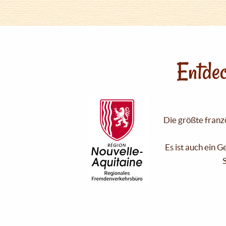
Entdec
Die größte franzö
Es ist auch ein 
S