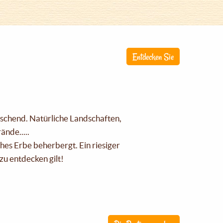
Entdecken Sie
raschend. Natürliche Landschaften,
nde.....
ches Erbe beherbergt. Ein riesiger
zu entdecken gilt!