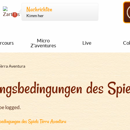
Nachrichten
Kimm her
Micro
rcours
Live
Col
Z'aventures
Tèrra Aventura
ngsbedingungen des Spie
be logged.
edingungen des Spiels Tèrra Aventura