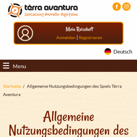
Direkt
Aller
Aller
zum
au
au
Inhalt
menu
pied
principal
de
Mein Reiseheft
page
|
Anmelden
Registrieren
Deutsch
Menu
Pfadnavigation
Startseite
Allgemeine Nutzungsbedingungen des Spiels Tèrra
Aventura
Allgemeine
Nutzungsbedingungen des