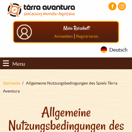
Direkt
Aller
Aller
zum
au
au
Inhalt
menu
pied
principal
de
Mein Reiseheft
page
|
Anmelden
Registrieren
Deutsch
Menu
Pfadnavigation
Startseite
Allgemeine Nutzungsbedingungen des Spiels Tèrra
Aventura
Allgemeine
Nutzungsbedingungen des