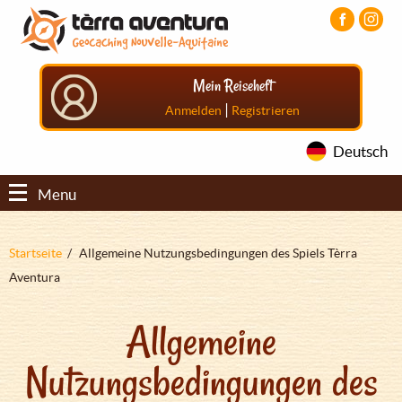
Direkt
Aller
Aller
zum
au
au
Inhalt
menu
pied
principal
de
Mein Reiseheft
page
|
Anmelden
Registrieren
Deutsch
Menu
Pfadnavigation
Startseite
Allgemeine Nutzungsbedingungen des Spiels Tèrra
Aventura
Allgemeine
Nutzungsbedingungen des