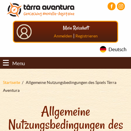
Direkt
Aller
Aller
zum
au
au
Inhalt
menu
pied
principal
de
Mein Reiseheft
page
|
Anmelden
Registrieren
Deutsch
Menu
Pfadnavigation
Startseite
Allgemeine Nutzungsbedingungen des Spiels Tèrra
Aventura
Allgemeine
Nutzungsbedingungen des