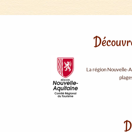
Découvre
La région Nouvelle-Aq
plages
D