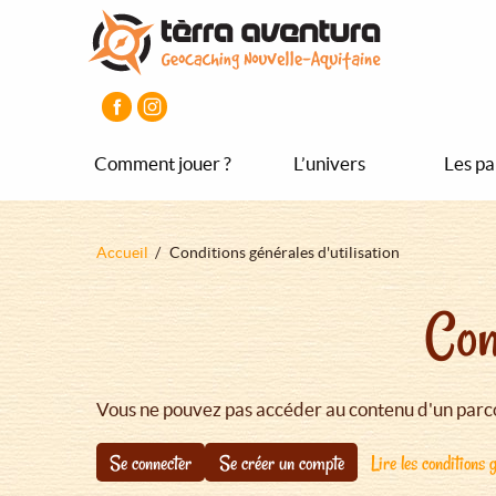
Aller
Aller
Aller
au
au
au
contenu
menu
pied
principal
principal
de
page
Comment jouer ?
L’univers
Les pa
Fil
Accueil
Conditions générales d'utilisation
d'Ariane
Con
Vous ne pouvez pas accéder au contenu d'un parco
Se connecter
Se créer un compte
Lire les conditions g