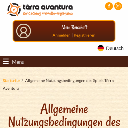
Direkt
Aller
Aller
zum
au
au
Inhalt
menu
pied
principal
de
Mein Reiseheft
page
|
Anmelden
Registrieren
Deutsch
Menu
Pfadnavigation
Startseite
Allgemeine Nutzungsbedingungen des Spiels Tèrra
Aventura
Allgemeine
Nutzungsbedingungen des