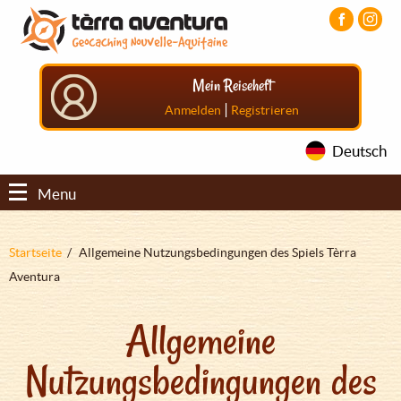
Direkt
Aller
Aller
zum
au
au
Inhalt
menu
pied
principal
de
Mein Reiseheft
page
|
Anmelden
Registrieren
Deutsch
Menu
Pfadnavigation
Startseite
Allgemeine Nutzungsbedingungen des Spiels Tèrra
Aventura
Allgemeine
Nutzungsbedingungen des