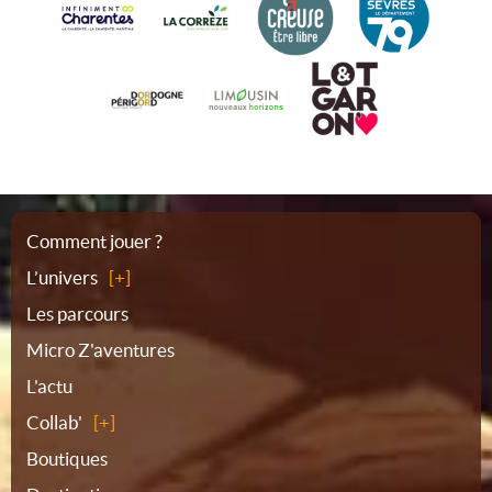
Plan
Comment jouer ?
L’univers
du
Les parcours
Micro Z'aventures
site
L'actu
Collab'
Boutiques