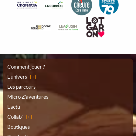
Plan
Comment jouer ?
L’univers
du
Les parcours
Micro Z'aventures
site
L'actu
Collab'
Boutiques