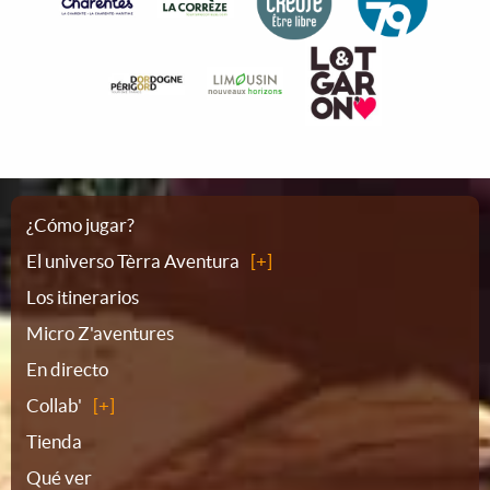
Plano
¿Cómo jugar?
El universo Tèrra Aventura
del
Los itinerarios
Micro Z'aventures
sitio
En directo
Collab'
Tienda
Qué ver