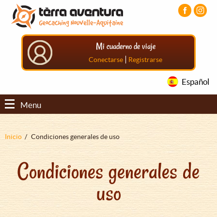
Pasar
Pasar
Pasar
al
al
al
contenido
menú
pie
principal
principal
de
Mi cuaderno de viaje
página
principal
|
Conectarse
Registrarse
Español
Menu
Sobrescribir
Inicio
Condiciones generales de uso
enlaces
Condiciones generales de
de
ayuda
uso
a
la
navegación