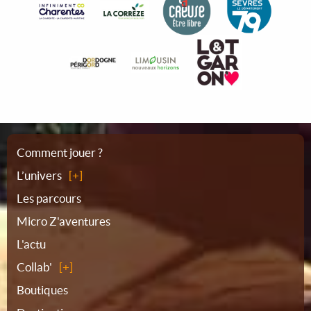
Plan
Comment jouer ?
L’univers
du
Les parcours
Micro Z'aventures
site
L'actu
Collab'
Boutiques