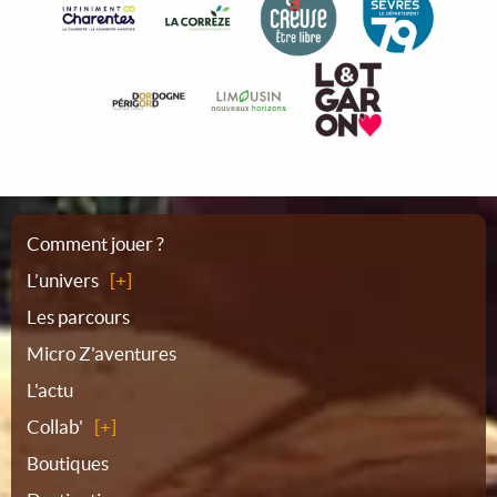
Plan
Comment jouer ?
L’univers
du
Les parcours
Micro Z'aventures
site
L'actu
Collab'
Boutiques