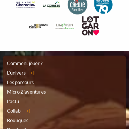
Plan
Comment jouer ?
L’univers
du
Les parcours
Micro Z'aventures
site
L'actu
Collab'
Boutiques