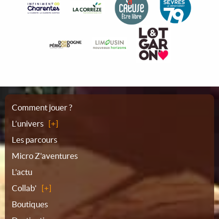
Plan
Comment jouer ?
L’univers
du
Les parcours
Micro Z'aventures
site
L'actu
Collab'
Boutiques