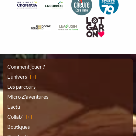
Plan
Comment jouer ?
L’univers
du
Les parcours
Micro Z'aventures
site
L'actu
Collab'
Boutiques