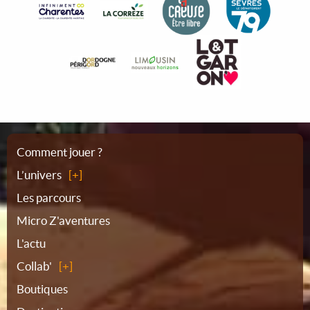
Plan
Comment jouer ?
L’univers
du
Les parcours
Micro Z'aventures
site
L'actu
Collab'
Boutiques