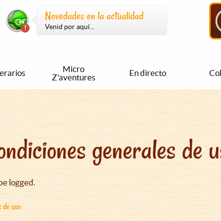
Novedades en la actualidad
Venid por aquí...
Micro
nerarios
En directo
Col
Z'aventures
ondiciones generales de u
be logged.
s de uso