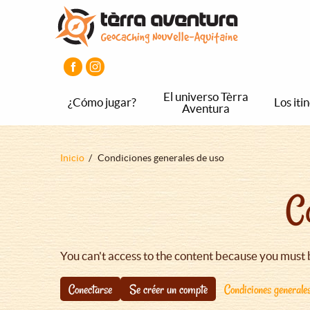
Pasar
Pasar
Pasar
al
al
al
contenido
menú
pie
principal
principal
de
página
principal
El universo Tèrra
¿Cómo jugar?
Los iti
Aventura
Sobrescribir
Inicio
Condiciones generales de uso
enlaces
C
de
ayuda
a
la
You can't access to the content because you must 
navegación
Conectarse
Se créer un compte
Condiciones generale