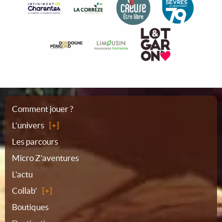
Plan
Comment jouer ?
L’univers
du
Les parcours
Micro Z'aventures
site
L'actu
Collab'
Boutiques