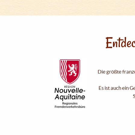
Entdec
Die größte franzö
Es ist auch ein 
S