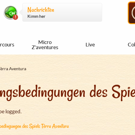
Nachrichten
Kimm her
Micro
rcours
Live
Col
Z'aventures
Tèrra Aventura
ngsbedingungen des Spie
be logged.
edingungen des Spiels Tèrra Aventura