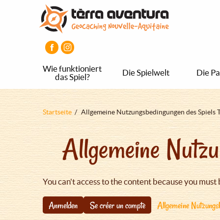
Direkt
Aller
Aller
zum
au
au
Inhalt
menu
pied
principal
de
page
Wie funktioniert
Die Spielwelt
Die Pa
das Spiel?
Pfadnavigation
Startseite
Allgemeine Nutzungsbedingungen des Spiels 
Allgemeine Nutzu
You can't access to the content because you must 
Anmelden
Se créer un compte
Allgemeine Nutzungsb