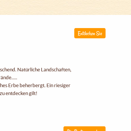
Entdecken Sie
raschend. Natürliche Landschaften,
nde.....
ches Erbe beherbergt. Ein riesiger
zu entdecken gilt!