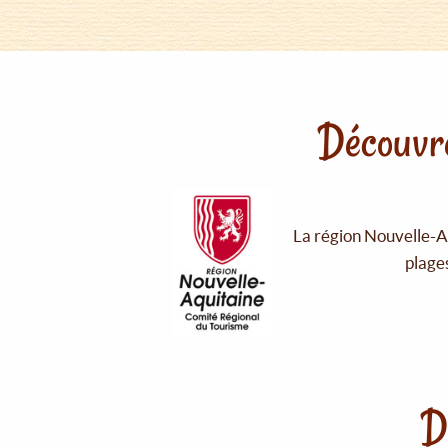
Découvre
La région Nouvelle-Aq
plages
D