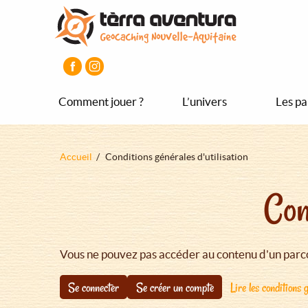
Aller
Aller
Aller
au
au
au
contenu
menu
pied
principal
principal
de
page
Comment jouer ?
L’univers
Les pa
Fil
Accueil
Conditions générales d'utilisation
d'Ariane
Con
Vous ne pouvez pas accéder au contenu d'un parco
Se connecter
Se créer un compte
Lire les conditions g