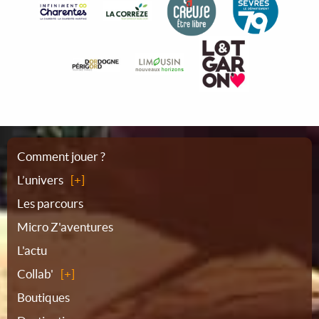
Plan
Comment jouer ?
L’univers
du
Les parcours
Micro Z'aventures
site
L'actu
Collab'
Boutiques