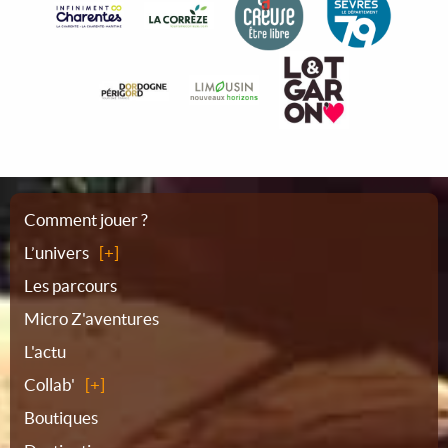
Plan
Comment jouer ?
L’univers
du
Les parcours
Micro Z'aventures
site
L'actu
Collab'
Boutiques